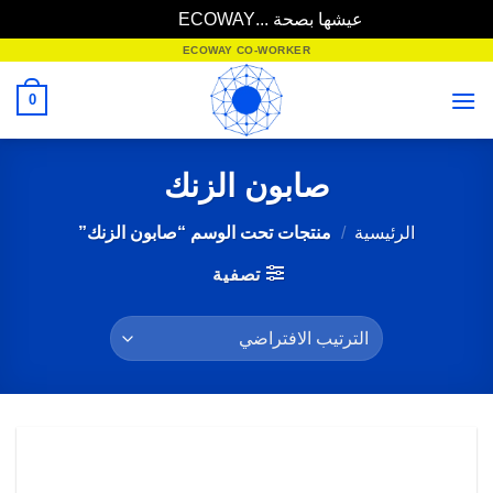
عيشها بصحة ...ECOWAY
تجاهل
خطي
ECOWAY CO-WORKER
لمحتوى
0
صابون الزنك
الرئيسية
/
منتجات تحت الوسم “صابون الزنك”
تصفية