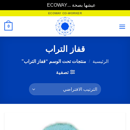
عيشها بصحة ...ECOWAY
تجاهل
خطي
ECOWAY CO-WORKER
لمحتوى
0
قفاز التراب
الرئيسية
/
منتجات تحت الوسم “قفاز التراب”
تصفية