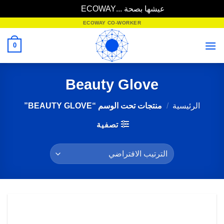
عيشها بصحة ...ECOWAY
تجاهل
خطي
ECOWAY CO-WORKER
لمحتوى
0
Beauty Glove
الرئيسية
/
منتجات تحت الوسم “BEAUTY GLOVE”
تصفية