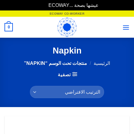
عيشها بصحة ...ECOWAY
تجاهل
خطي
ECOWAY CO-WORKER
لمحتوى
0
Napkin
الرئيسية
/
منتجات تحت الوسم “NAPKIN”
تصفية