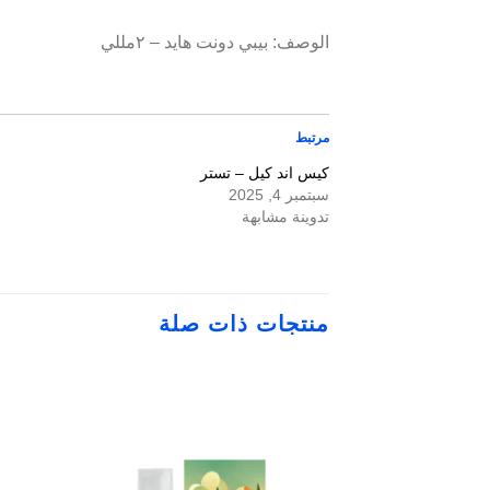
الوصف: بيبي دونت هايد – ٢مللي
مرتبط
كيس اند كيل – تستر
سبتمبر 4, 2025
تدوينة مشابهة
منتجات ذات صلة