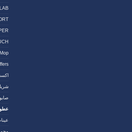
حقا
LAB
الألياف
الدقيقة
مفيدة
ORT
كيف
ذلك؟!
PER
مغلقة
UCH
 Mop
ffers
اكسس
شريك
صابون
عطو
عينا
مجمو