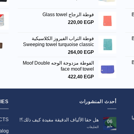
فوطة الزجاج Glass towel
220,00
EGP
فوطة التراب الفيروز الكلاسيكية
Sweeping towel turquoise classic
264,00
EGP
الفوطة مزدوجة الوجه Moof Double
face moof towel
422,40
EGP
أحدث المنشورات
IES
CTS
هل حقا الألياف الدقيقة مفيدة كيف ذلك؟!
06
مايو
على
التعليقات
alog
هل