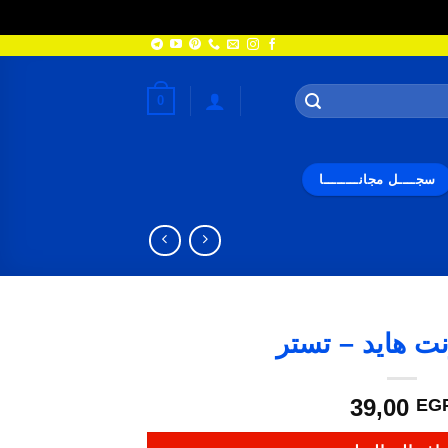
0
سجــــل مجانــــــــا
نت هايد – تستر
39,00
EG