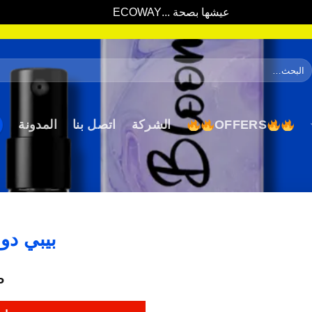
عيشها بصحة ...ECOWAY
تجاهل
لبحث
ن:
OFFERS
الشركة
اتصل بنا
المدونة
بيبي دو
P