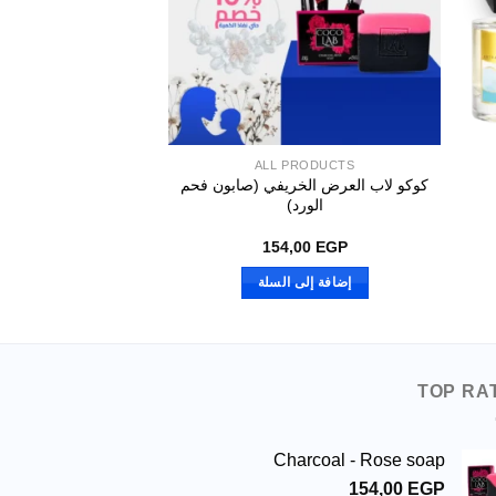
PRODUCTS
ALL PRODUCTS
كوكو لاب العرض الخريفي (صابون فحم
كيس & 
الورد)
,00
EGP
154,00
EGP
إضافة إلى السلة
إضافة إلى 
TOP RA
Charcoal - Rose soap
154,00
EGP