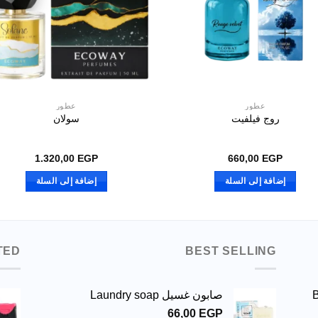
عطور
عطور
روج فيلفيت
سولان
1.320,00
EGP
660,00
EGP
إضافة إلى السلة
إضافة إلى السلة
TED
BEST SELLING
صابون غسيل Laundry soap
66,00
EGP