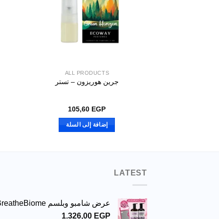
ALL PRODUCTS
جرين هوريزون – تستر
105,60
EGP
إضافة إلى السلة
LATEST
عرض شامبو وبلسم BreatheBiome
1.326,00
EGP