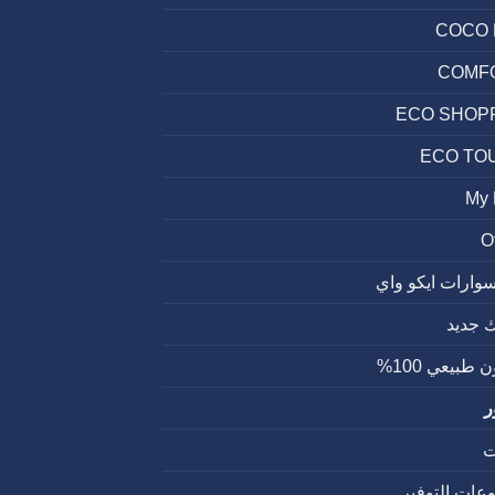
COCO 
COMF
ECO SHOP
ECO TO
My
O
وارات ايكو واي
 جديد
 طبيعي 100%
ر
ت
عات التوفير