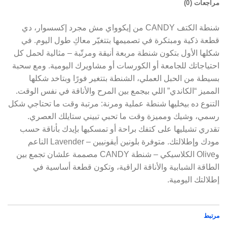
مراجعات (0)
شنطة الكتف CANDY من إيكوواي مش مجرد إكسسوار، دي
قطعة ذكية ومبتكرة في تصميمها بتتغيّر معاكِ طول اليوم. في
شكلها الأول بتكون شنطة مربعة أنيقة ومرتّبة – مثالية لحمل كل
احتياجاتك للجامعة أو الكورسات أو مشاويرك اليومية. ومع سحبة
بسيطة من الحبل العملي، الشنطة بتتغير فورًا وبتاخد شكلها
المميز “الكاندي” اللي بيجمع بين المرح والأناقة في نفس الوقت.
التنوع ده بيخليها شنطة عملية ومرنة: مرتبة وقت ما تحتاجي شكل
رسمي، وشيك ومميزة وقت ما تحبي تبيني ستايلك العصري.
تقدري تشيليها على كتفك براحة أو تمسكيها بإيدك بأناقة حسب
مودك وإطلالتك. متوفرة بلونين أيقونيين – Lavender الناعم
وOlive الكلاسيكي – شنطة CANDY مصممة علشان تجمع بين
الطاقة الشبابية والأناقة الراقية، وتكون قطعة أساسية في
إطلالتك اليومية.
مرتبط