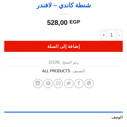
شنطة كاندي – لافندر
528,00
EGP
كمية شنطة كاندي - لافندر
إضافة إلى السلة
رمز المنتج:
22128L
التصنيف:
ALL PRODUCTS
الوصف