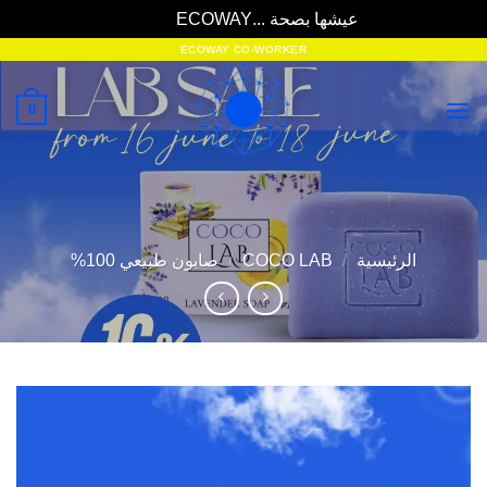
عيشها بصحة ...ECOWAY
تجاهل
خطي
ECOWAY CO-WORKER
لمحتوى
0
الرئيسية
/
COCO LAB
/
صابون طبيعي 100%