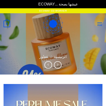
عيشها بصحة ...ECOWAY
تجاهل
خطي
ECOWAY CO-WORKER
لمحتوى
0
الرئيسية
/
عطور