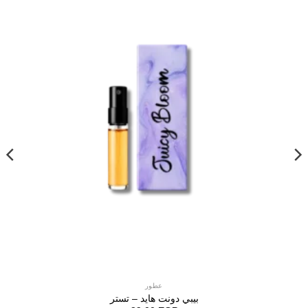
عطور
بيبي دونت هايد – تستر