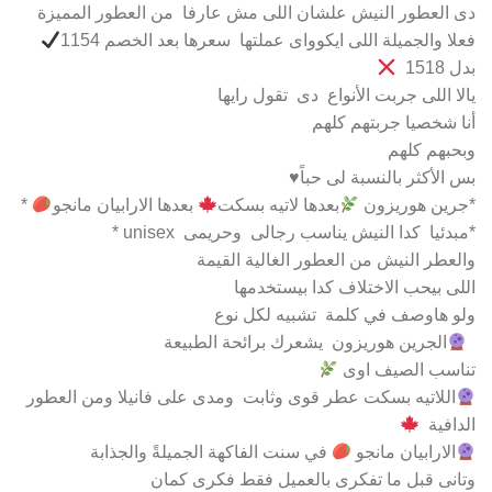
دى العطور النيش علشان اللى مش عارفا من العطور المميزة
فعلا والجميلة اللى ايكوواى عملتها سعرها بعد الخصم 1154
بدل 1518
يالا اللى جربت الأنواع دى تقول رايها
أنا شخصيا جربتهم كلهم
وبحبهم كلهم
بس الأكثر بالنسبة لى حباً♥️
*جرين هوريزون
بعدها لاتيه بسكت
بعدها الارابيان مانجو
*
*مبدئيا كدا النيش يناسب رجالى وحريمى unisex *
والعطر النيش من العطور الغالية القيمة
اللى بيحب الاختلاف كدا بيستخدمها
ولو هاوصف في كلمة تشبيه لكل نوع
الجرين هوريزون يشعرك برائحة الطبيعة
تناسب الصيف اوى
اللاتيه بسكت عطر قوى وثابت ومدى على فانيلا ومن العطور
الدافية
الارابيان مانجو
في سنت الفاكهة الجميلةً والجذابة
وتانى قبل ما تفكرى بالعميل فقط فكرى كمان