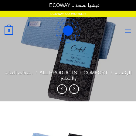
يشها بصحة ...ECOWAY
تجاهل
ECOWAY CO-WORKER
0
COMF
/
ALL PRODUCTS
/
منتجات العناية
بالمطبخ