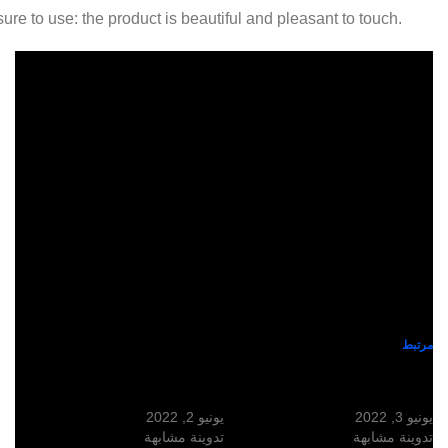
Aesthetic pleasure to use: the product is beautiful and pleasan
فوطة الصحون أصفر Dish towel
فوطة الصحون أخضر Dish
towel Green
يونيو 2, 2022
تدوينة مشابهة