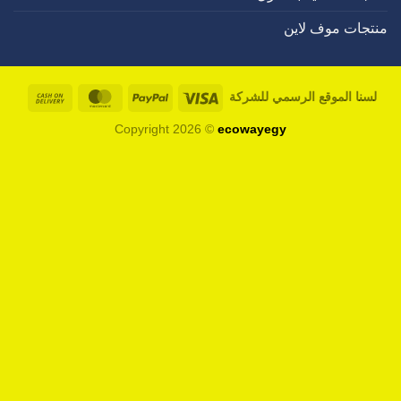
ن
Cash
MasterCard
PayPal
Visa
سمي للشركة
On
Copyright 2026 ©
ecowayegy
Delivery