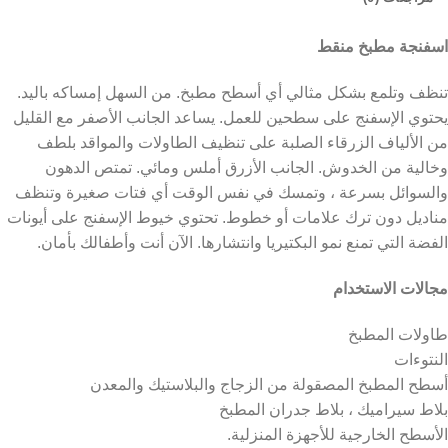
ط
ثالي أي أسطح مطبخ. من السهل إمساكه باليد.
 سطحين للعمل. يساعد الجانب الأصفر مع القليل
ء الصلبة على تنظيف الطاولات والمواقد بلطف
 الجانب الأزرق أملس ومائي. تمتص الدهون
 وتمسك في نفس الوقت أي فتات صغيرة وتنظف
امات أو خطوط. تحتوي خيوط الإسفنج على أيونات
 البكتيريا وانتشارها. الآن أنت وأطفالك بأمان.
ولة من الزجاج والبلاستيك والمعدن
اط جدران المطبخ
أجهزة المنزلية.