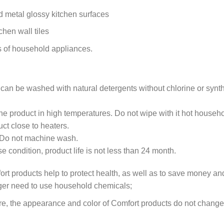
Glass, plastic and metal glossy kitchen surfaces
Ceramic tiles, kitchen wall tiles
External surfaces of household appliances.
Care
1. The product can be washed with natural detergents without 
detergents.
2. Do not use the product in high temperatures. Do not wipe w
or dry the product close to heaters.
3. Do not iron. Do not machine wash.
4. Subject to use condition, product life is not less than 24 mo
Usage of Comfort products help to protect health, as well as 
there is no longer need to use household chemicals;
With proper care, the appearance and color of Comfort produc
usage;