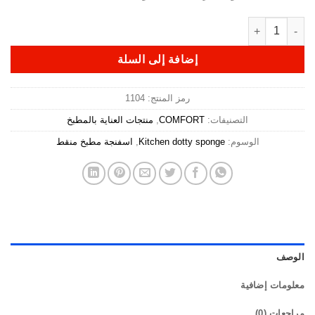
Kitchen dott
إضافة إلى السلة
رمز المنتج:
1104
يفات:
COMFORT
,
منتجات العناية بالمطبخ
:
Kitchen dotty sponge
,
اسفنجة مطبخ منقط