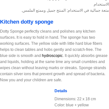
استخدام: المنتج جميل وممتع الملمس.
Kitchen dotty sponge
Dotty Sponge perfectly cleans and polishes an
surfaces. It is easy to hold in hand. The spon
working surfaces. The yellow side with little ha
helps to clean tables and hobs gently and scra
blue side is smooth and
hydroscopic
. It quick
and liquids, holding at the same time any sma
wipes clean without leaving marks or streaks.
contain silver ions that prevent growth and spr
Now you and your children are safe.
Areas of use
Details
Kitchen tables
Dimensions: 2
Color: blue + 
Hobs