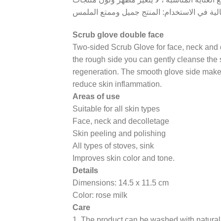
Scrub glove double face
Two-sided Scrub Glove for face, neck and d
the rough side you can gently cleanse the s
regeneration. The smooth glove side makes 
reduce skin inflammation.
Areas of use
Suitable for all skin types
Face, neck and decolletage
Skin peeling and polishing
All types of stoves, sink
Improves skin color and tone.
Details
Dimensions: 14.5 x 11.5 cm
Color: rose milk
Care
1. The product can be washed with natural 