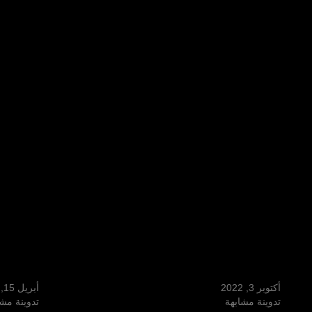
قفاز الجمال Beauty Glove
قفاز استحمام إنفين
أكتوبر 3, 2022
أبريل 15, 2022
تدوينة مشابهة
تدوينة مشا