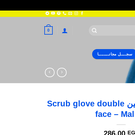
0
سجــــل مجانــــــــا
قفاز اسكربر بوجهين Scrub glove double
face – Ma
286,00
EG