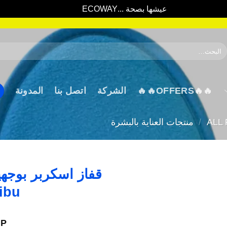
عيشها بصحة ...ECOWAY
تجاهل
لبحث
ن:
🔥🔥OFFERS🔥🔥
الشركة
اتصل بنا
المدونة
ALL
/
منتجات العناية بالبشرة
libu
P