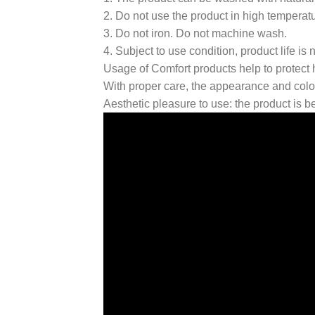
2. Do not use the product in high temperatu
3. Do not iron. Do not machine wash.
4. Subject to use condition, product life is
Usage of Comfort products help to protect 
With proper care, the appearance and colo
Aesthetic pleasure to use: the product is b