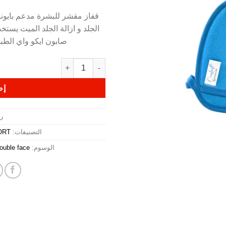
قفاز مقشر للبشرة مدعم بايونات
الجلد و ازالة الجلد الميت يست
صابون ايكو واي الطبيعي 100% للانواع المختل
كمية قفاز اسكربر بوجهين Scrub glove double face - Malibu
إض
ر
التصنيفات:
ORT
الوسوم:
ouble face