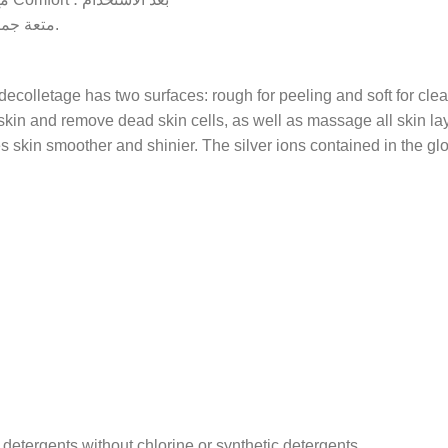
متعة جمالية في الاستخدام: المنتج جميل وممتع الملمس.
ecolletage has two surfaces: rough for peeling and soft for cle
kin and remove dead skin cells, as well as massage all skin laye
skin smoother and shinier. The silver ions contained in the glo
detergents without chlorine or synthetic detergents.