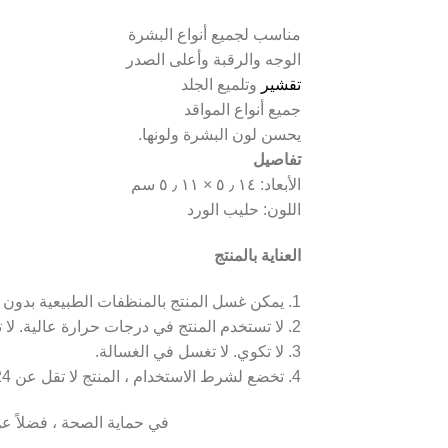
مناسب لجميع أنواع البشرة
الوجه والرقبة وأعلى الصدر
تقشير
وتلميع الجلد
جميع أنواع المواقد
يحسن لون البشرة ولونها.
تفاصيل
الأبعاد: ١٤ ٫ ٥ × ١١ ٫ ٥ سم
اللون: حليب الورد
العناية بالمنتج
1. يمكن غسل المنتج بالمنظفات الطبيعية بدون الكلور أو المنظفات الصناعية.
2. لا تستخدم المنتج في درجات حرارة عالية. لا تمسح به الأجهزة المنزلية الساخنة أو تجفف المنتج بالقرب من السخانات.
3. لا تكوي. لا تغسل في الغسالة.
4. تخضع لشرط الاستخدام ، المنتج لا تقل عن 24 شهرا.
يساعد استخدام منتجات Comfort في ح